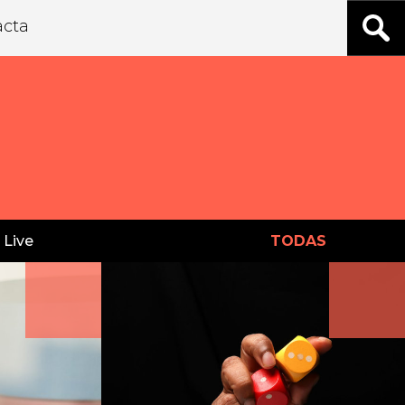
acta
 Live
TODAS