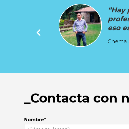
“Hay 
profe
eso e
Chema A
_Contacta con 
Nombre
*