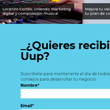
Lorenzo Cortés, uniendo marketing
Mejora tu vis
digital y composición musical
tu plan de c
_¿Quieres recib
Uup?
Suscríbete para mantenerte al día de todos n
consejos para desarrollar tu negocio.
Nombre
*
Email
*