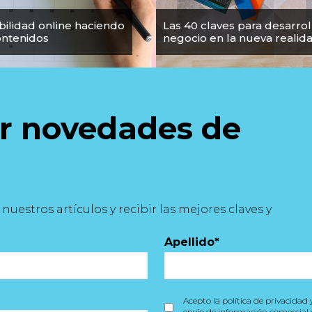
ibilidad online haciendo
Las 40 claves para desarrol
ontenidos
negocio en la nueva realid
ir novedades de
uestros artículos y recibir las mejores claves y
Apellido
*
Acepto la política de privacidad 
envío de información comercial 