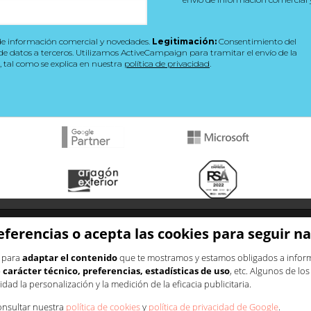
e información comercial y novedades.
Legitimación:
Consentimiento del
e datos a terceros. Utilizamos ActiveCampaign para tramitar el envío de la
s, tal como se explica en nuestra
política de privacidad
.
Recursos de marketing
eferencias o acepta las cookies para seguir 
Plantilla plan de marketing
Blog
s para
adaptar el contenido
que te mostramos y estamos obligados a informa
Recursos estratégicos
carácter técnico, preferencias, estadísticas de uso
, etc. Algunos de lo
ng
Para mejorar la conversión
ad la personalización y la medición de la eficacia publicitaria.
 online
Para fidelizar clientes
onsultar nuestra
política de cookies
y
política de privacidad de Google
.
Para mejorar tu visibilidad