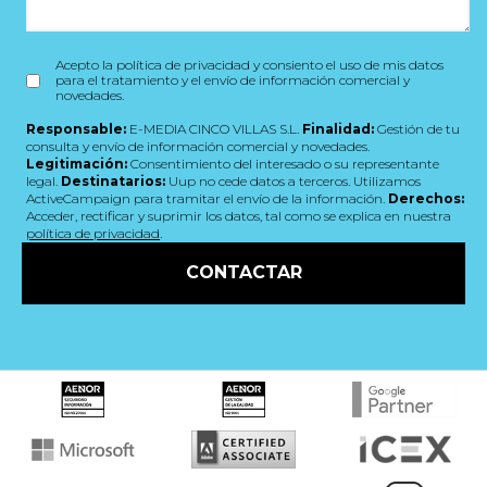
Acepto la política de privacidad y consiento el uso de mis datos
para el tratamiento y el envío de información comercial y
novedades.
Responsable:
E-MEDIA CINCO VILLAS S.L.
Finalidad:
Gestión de tu
consulta y envío de información comercial y novedades.
Legitimación:
Consentimiento del interesado o su representante
legal.
Destinatarios:
Uup no cede datos a terceros. Utilizamos
ActiveCampaign para tramitar el envío de la información.
Derechos:
Acceder, rectificar y suprimir los datos, tal como se explica en nuestra
política de privacidad
.
CONTACTAR