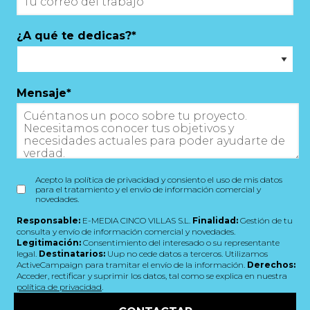
¿A qué te dedicas?
*
Mensaje
*
Acepto la política de privacidad y consiento el uso de mis datos
para el tratamiento y el envío de información comercial y
novedades.
Responsable:
E-MEDIA CINCO VILLAS S.L.
Finalidad:
Gestión de tu
consulta y envío de información comercial y novedades.
Legitimación:
Consentimiento del interesado o su representante
legal.
Destinatarios:
Uup no cede datos a terceros. Utilizamos
ActiveCampaign para tramitar el envío de la información.
Derechos:
Acceder, rectificar y suprimir los datos, tal como se explica en nuestra
política de privacidad
.