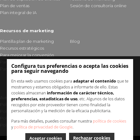
Plan de ventas
Sesión de consultoría online
Plan integral de IA
Recursos de marketing
Plantilla plan de marketing
Blog
Recursos estratégicos
Para mejorar la conversión
Para fidelizar clientes
Configura tus preferencias o acepta las cookies
Para mejorar tu visibilidad
para seguir navegando
En esta web usamos cookies para
adaptar el contenido
que te
mostramos y estamos obligados a informarte de ello. Estas
cookies almacenan
información de carácter técnico,
Aviso legal y política de privacidad
preferencias, estadísticas de uso
, etc. Algunos de los datos
recogidos por este proveedor tienen como finalidad la
Política de cookies
personalización y la medición de la eficacia publicitaria.
Política de seguridad
Política de calidad
Para más detalles, puedes consultar nuestra
política de cookies
Política Medioambiental Uup
y
política de privacidad de Google
.
Rechazar cookies
Aceptar cookies