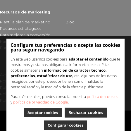
Recursos de marketing
Plantilla plan de marketing
Blog
Recursos estratégicos
Para mejorar la conversión
Para fidelizar clientes
Configura tus preferencias o acepta las cookies
Para mejorar tu visibilidad
para seguir navegando
En esta web usamos cookies para
adaptar el contenido
que te
mostramos y estamos obligados a informarte de ello. Estas
cookies almacenan
información de carácter técnico,
Aviso legal y política de privacidad
preferencias, estadísticas de uso
, etc. Algunos de los datos
recogidos por este proveedor tienen como finalidad la
Política de cookies
personalización y la medición de la eficacia publicitaria.
Política de seguridad
Política de calidad
Para más detalles, puedes consultar nuestra
política de cookies
Política Medioambiental Uup
y
política de privacidad de Google
.
Rechazar cookies
Aceptar cookies
Uup | Marketing digital © 2025
Configurar cookies