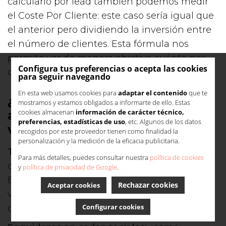
calcularlo por lead también podemos medir
el Coste Por Cliente: este caso sería igual que
el anterior pero dividiendo la inversión entre
el número de clientes. Esta fórmula nos
permite ver de manera objetiva cuánto nos
Configura tus preferencias o acepta las cookies
cuesta adquirir cada cliente.
para seguir navegando
En esta web usamos cookies para
adaptar el contenido
que te
¿Qué datos medir en la fase de
mostramos y estamos obligados a informarte de ello. Estas
cookies almacenan
información de carácter técnico,
atracción del embudo de
preferencias, estadísticas de uso
, etc. Algunos de los datos
ventas?
recogidos por este proveedor tienen como finalidad la
personalización y la medición de la eficacia publicitaria.
Tráfico:
volumen de visitas general, visitas a
Para más detalles, puedes consultar nuestra
política de cookies
determinadas landings, tasa de rebote, etc.
y
política de privacidad de Google
.
En la primera fase buscamos cantidad,
Rechazar cookies
Aceptar cookies
volumen. ¡Ya se encargará nuestra estrategia
Configurar cookies
de filtrar a los leads que nos interesen!