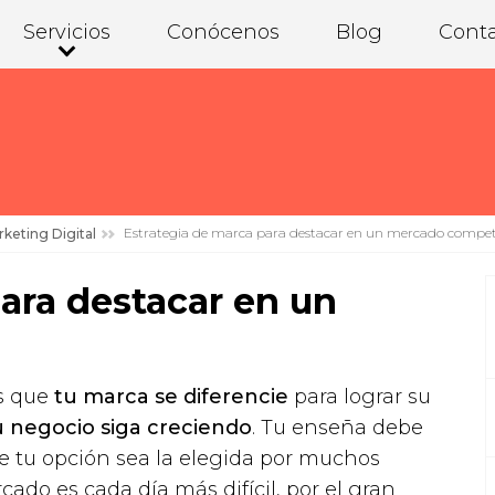
Servicios
Conócenos
Blog
Cont
Estrategia de marca para destacar en un mercado compe
keting Digital
ara destacar en un
es que
tu marca se diferencie
para lograr su
u negocio siga creciendo
. Tu enseña debe
ue tu opción sea la elegida por muchos
ado es cada día más difícil, por el gran