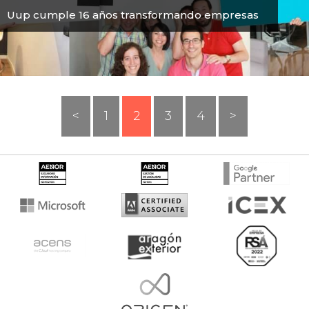
Uup cumple 16 años transformando empresas
<
1
2
3
4
>