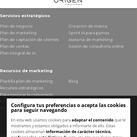
Servicios estratégicos
Plan de negocio
Creación de marca
Plan de marketing
Sprint IA para pymes
Plan de captación de clientes
Asesoría de marketing
Plan de ventas
Sesión de consultoría online
Plan integral de IA
Recursos de marketing
Plantilla plan de marketing
Blog
Recursos estratégicos
Para mejorar la conversión
Para fidelizar clientes
Configura tus preferencias o acepta las cookies
Para mejorar tu visibilidad
para seguir navegando
En esta web usamos cookies para
adaptar el contenido
que te
mostramos y estamos obligados a informarte de ello. Estas
cookies almacenan
información de carácter técnico,
Aviso legal y política de privacidad