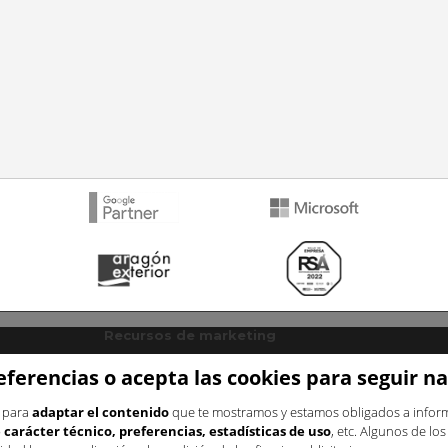
Recursos de marketing
Plantilla plan de marketing
Blog
eferencias o acepta las cookies para seguir 
Recursos estratégicos
s para
adaptar el contenido
que te mostramos y estamos obligados a informa
ng
Para mejorar la conversión
carácter técnico, preferencias, estadísticas de uso
, etc. Algunos de lo
 online
Para fidelizar clientes