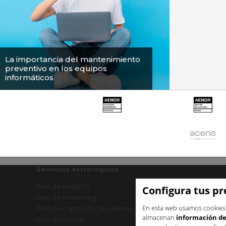
La importancia del mantenimiento
preventivo en los equipos
informáticos
Servicios estratégicos
Plan de negocio
Creación de marca
Configura tus pr
Plan de marketing
Sprint IA para pymes
En esta web usamos cookie
Plan de captación de clientes
Asesoría de marketi
almacenan
información de 
Plan de ventas
Sesión de consultoría