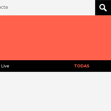
acta
 Live
TODAS