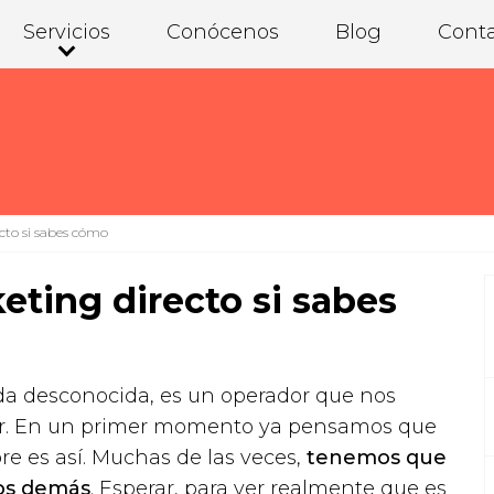
Servicios
Conócenos
Blog
Cont
cto si sabes cómo
ting directo si sabes
da desconocida, es un operador que nos
lar. En un primer momento ya pensamos que
re es así. Muchas de las veces,
tenemos que
los demás
. Esperar, para ver realmente que es