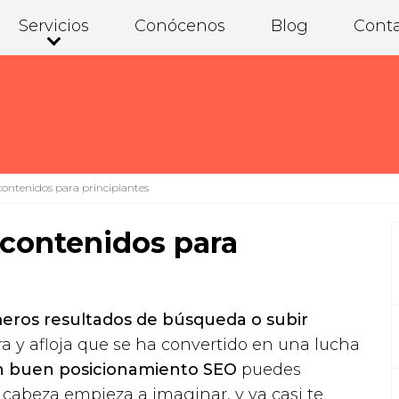
Servicios
Conócenos
Blog
Cont
ontenidos para principiantes
contenidos para
meros resultados de búsqueda o subir
ra y afloja que se ha convertido en una lucha
n buen posicionamiento SEO
puedes
 cabeza empieza a imaginar, y ya casi te