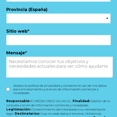
Provincia (España)
Sitio web
*
Mensaje
*
Acepto la política de privacidad y consiento el uso de mis datos
para el tratamiento y el envío de información comercial y
novedades.
Responsable:
E-MEDIA CINCO VILLAS S.L.
Finalidad:
Gestión de tu
consulta y envío de información comercial y novedades.
Legitimación:
Consentimiento del interesado o su representante
legal.
Destinatarios:
Uup no cede datos a terceros. Utilizamos