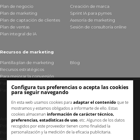
Plan de negocio
Creación de marca
Plan de marketing
Sprint IA para pymes
Plan de captación de clientes
Asesoría de marketing
Plan de ventas
Sesión de consultoría online
Plan integral de IA
Recursos de marketing
Plantilla plan de marketing
Blog
Recursos estratégicos
Para mejorar la conversión
Para fidelizar clientes
Configura tus preferencias o acepta las cookies
Para mejorar tu visibilidad
para seguir navegando
En esta web usamos cookies para
adaptar el contenido
que te
mostramos y estamos obligados a informarte de ello. Estas
cookies almacenan
información de carácter técnico,
Aviso legal y política de privacidad
preferencias, estadísticas de uso
, etc. Algunos de los datos
recogidos por este proveedor tienen como finalidad la
Política de cookies
personalización y la medición de la eficacia publicitaria.
Política de seguridad
Política de calidad