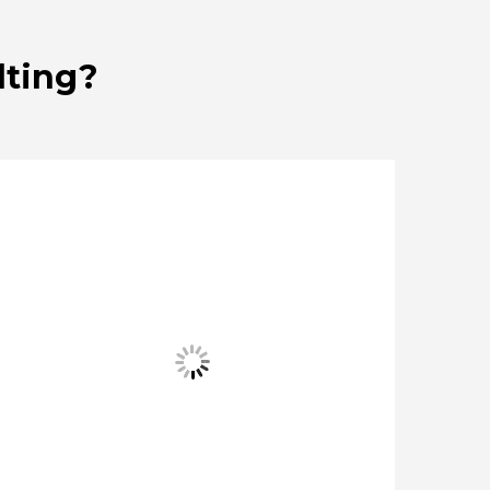
lting?