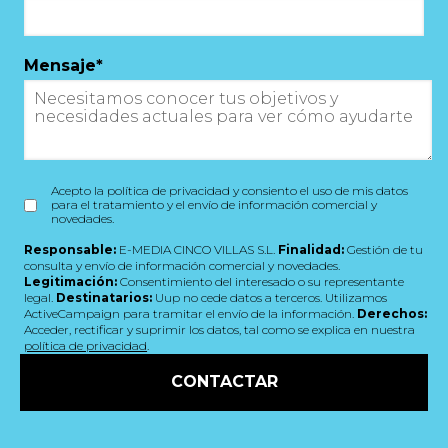
Mensaje
*
Acepto la política de privacidad y consiento el uso de mis datos
para el tratamiento y el envío de información comercial y
novedades.
Responsable:
E-MEDIA CINCO VILLAS S.L.
Finalidad:
Gestión de tu
consulta y envío de información comercial y novedades.
Legitimación:
Consentimiento del interesado o su representante
legal.
Destinatarios:
Uup no cede datos a terceros. Utilizamos
ActiveCampaign para tramitar el envío de la información.
Derechos:
Acceder, rectificar y suprimir los datos, tal como se explica en nuestra
política de privacidad
.
CONTACTAR