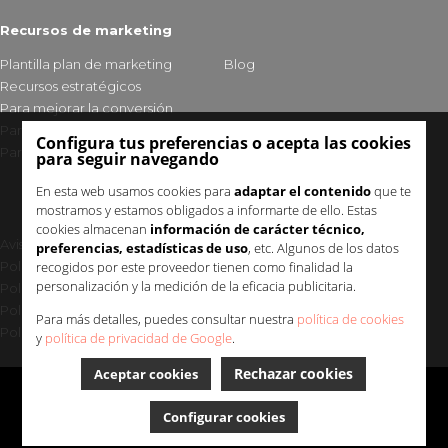
Recursos de marketing
Plantilla plan de marketing
Blog
Recursos estratégicos
Para mejorar la conversión
Para fidelizar clientes
Configura tus preferencias o acepta las cookies
Para mejorar tu visibilidad
para seguir navegando
En esta web usamos cookies para
adaptar el contenido
que te
mostramos y estamos obligados a informarte de ello. Estas
cookies almacenan
información de carácter técnico,
Aviso legal y política de privacidad
preferencias, estadísticas de uso
, etc. Algunos de los datos
Política de cookies
recogidos por este proveedor tienen como finalidad la
personalización y la medición de la eficacia publicitaria.
Política de seguridad
Política de calidad
Para más detalles, puedes consultar nuestra
política de cookies
Política Medioambiental Uup
y
política de privacidad de Google
.
Rechazar cookies
Aceptar cookies
Uup | Marketing digital © 2025
Configurar cookies