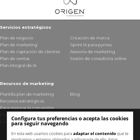
Servicios estratégicos
Plan de negocio
Creación de marca
Plan de marketing
Sprint IA para pymes
Plan de captación de clientes
Asesoría de marketing
Plan de ventas
Sesión de consultoría online
Plan integral de IA
Recursos de marketing
Plantilla plan de marketing
Blog
Recursos estratégicos
Para mejorar la conversión
Para fidelizar clientes
Configura tus preferencias o acepta las cookies
Para mejorar tu visibilidad
para seguir navegando
En esta web usamos cookies para
adaptar el contenido
que te
mostramos y estamos obligados a informarte de ello. Estas