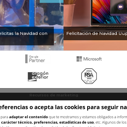
elicitas la Navidad con
Felicitación de Navidad Uu
Recursos de marketing
Plantilla plan de marketing
Blog
eferencias o acepta las cookies para seguir 
Recursos estratégicos
s para
adaptar el contenido
que te mostramos y estamos obligados a informa
ng
Para mejorar la conversión
carácter técnico, preferencias, estadísticas de uso
, etc. Algunos de lo
 online
Para fidelizar clientes