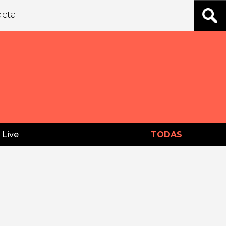
acta
 Live
TODAS