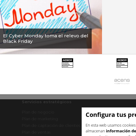
El Cyber Monday toma el relevo del
Black Friday
Servicios estratégicos
Plan de negocio
Creación de marca
Configura tus pr
Plan de marketing
Sprint IA para pymes
En esta web usamos cookie
Plan de captación de clientes
Asesoría de marketi
almacenan
información de 
Plan de ventas
Sesión de consultoría