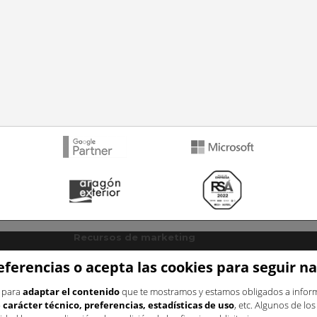
Recursos de marketing
Plantilla plan de marketing
Blog
eferencias o acepta las cookies para seguir 
Recursos estratégicos
s para
adaptar el contenido
que te mostramos y estamos obligados a informa
ng
Para mejorar la conversión
carácter técnico, preferencias, estadísticas de uso
, etc. Algunos de lo
 online
Para fidelizar clientes