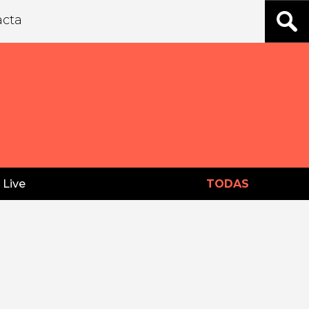
acta
 Live
TODAS