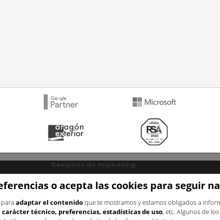
Recursos de marketing
Plantilla plan de marketing
Blog
eferencias o acepta las cookies para seguir 
Recursos estratégicos
s para
adaptar el contenido
que te mostramos y estamos obligados a informa
ng
Para mejorar la conversión
carácter técnico, preferencias, estadísticas de uso
, etc. Algunos de lo
 online
Para fidelizar clientes