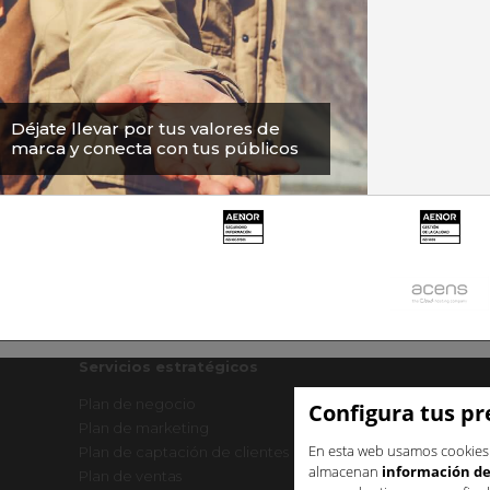
Déjate llevar por tus valores de
marca y conecta con tus públicos
Servicios estratégicos
Plan de negocio
Creación de marca
Configura tus pr
Plan de marketing
Sprint IA para pymes
En esta web usamos cookie
Plan de captación de clientes
Asesoría de marketi
almacenan
información de 
Plan de ventas
Sesión de consultoría