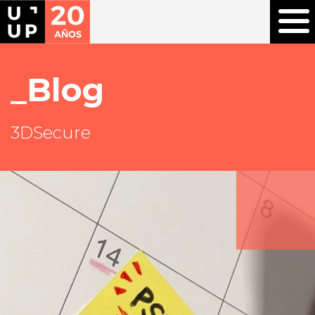
Blog
3DSecure