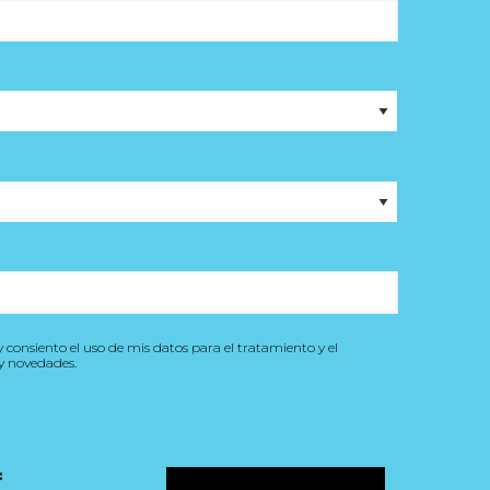
y consiento el uso de mis datos para el tratamiento y el
y novedades.
: