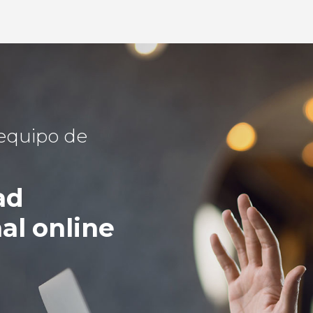
 equipo de
ad
al online