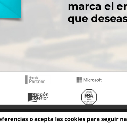
marca el e
que deseas 
Recursos de marketing
eferencias o acepta las cookies para seguir 
Plantilla plan de marketing
Blog