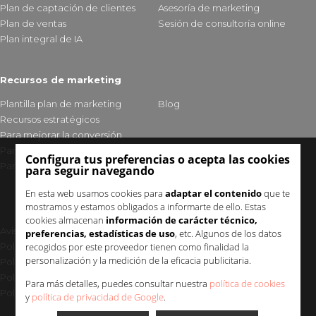
Plan de captación de clientes
Asesoría de marketing
Plan de ventas
Sesión de consultoría online
Plan integral de IA
Recursos de marketing
Plantilla plan de marketing
Blog
Recursos estratégicos
Para mejorar la conversión
Para fidelizar clientes
Configura tus preferencias o acepta las cookies
Para mejorar tu visibilidad
para seguir navegando
En esta web usamos cookies para
adaptar el contenido
que te
mostramos y estamos obligados a informarte de ello. Estas
cookies almacenan
información de carácter técnico,
Aviso legal y política de privacidad
preferencias, estadísticas de uso
, etc. Algunos de los datos
recogidos por este proveedor tienen como finalidad la
Política de cookies
personalización y la medición de la eficacia publicitaria.
Política de seguridad
Política de calidad
Para más detalles, puedes consultar nuestra
política de cookies
Política Medioambiental Uup
y
política de privacidad de Google
.